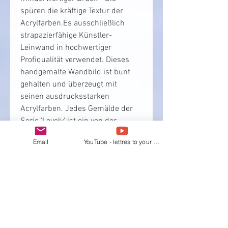
spüren die kräftige Textur der 
Acrylfarben.Es ausschließlich 
strapazierfähige Künstler-
Leinwand in hochwertiger 
Profiqualität verwendet. Dieses 
handgemalte Wandbild ist bunt 
gehalten und überzeugt mit 
seinen ausdrucksstarken 
Acrylfarben. Jedes Gemälde der 
Serie 'Lovely' ist ein von der 
Künstlerin handsigniertes Unikat. 
Email
YouTube - lettres to your Heart
Denn jedes Bild ist von Hand 
gemalt und enthält eine 
individuelle Note. Das 
handgemalte Leinwandbild 
benötigt noch einen Rahmen. 
Schnelle, sicher verpackte 
Lieferung innerhalb von 2-5 Tagen 