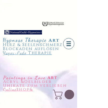
Hypnose
Therapie
A
rt
Herz & Seelenschmerz
Blockaden auflösen
Therapie
Yager-Code
Paintings in Love
Art
Acryl &Oelbilder
Unikate zum verlieben
shop&
Online