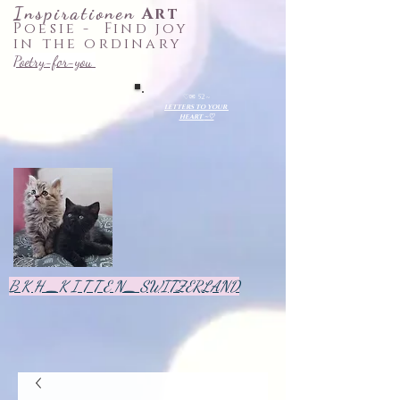
Inspirationen
Art
Poesie -
Find joy
in the ordinary
Poetry-for-you
♡✉ 52 ~
letters
to your
heart
~♡
B K H _K I T T E N_ SWITZERLAND