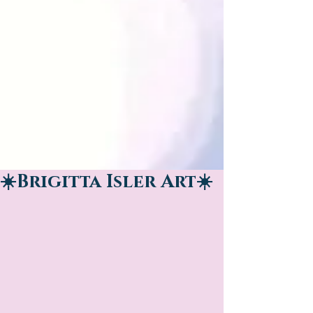
☀️Brigitta Isler Art☀️