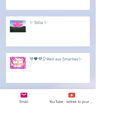
✨ Stille ✨
💛🧡💜🎈Welt aus Smarties✨
✨Begeisterung✨
Email
YouTube - lettres to your Heart