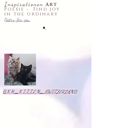
Inspirationen
Art
Poesie -
Find joy
in the ordinary
Poetry-for-you
♡✉ 52 ~
letters
to your
heart
~♡
B K H _K I T T E N_ SWITZERLAND