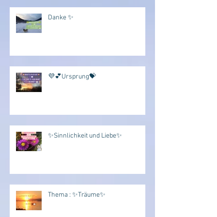
Danke ✨
💜💕Ursprung💝
✨Sinnlichkeit und Liebe✨
Thema : ✨Träume✨