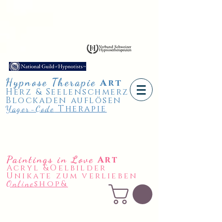
Hypnose
Therapie
A
rt
Herz & Seelenschmerz
Blockaden auflösen
Therapie
Yager-Code
Paintings in Love
Art
Acryl &Oelbilder
Unikate zum verlieben
shop&
Online