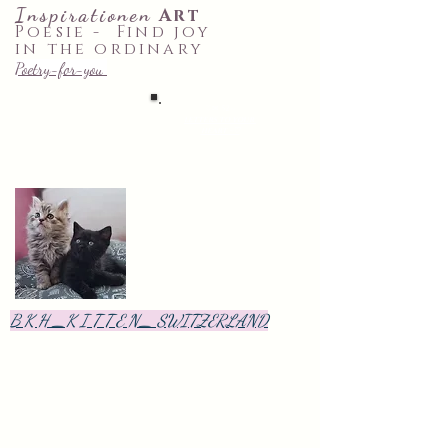
Inspirationen
Art
Poesie -
Find joy
in the ordinary
Poetry-for-you
♡✉ 52 ~
letters
to your
heart
~♡
B K H _K I T T E N_ SWITZERLAND