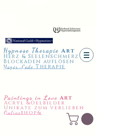
Hypnose
Therapie
A
rt
Herz & Seelenschmerz
Blockaden auflösen
Therapie
Yager-Code
Paintings in Love
Art
Acryl &Oelbilder
Unikate zum verlieben
shop&
Online