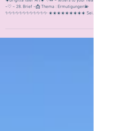
✨✨✨✨✨✨✨✨✨
☀️Brigitta Isler Art☀️ ♡✉ ~ letters to your heart
~♡ ~ 28. Brief ~📩 Thema : Ermutigungen💫
✨✨✨✨✨✨✨✨✨✨✨✨ ☀️☀️☀️☀️☀️☀️☀️☀️☀️ Sei
eine...