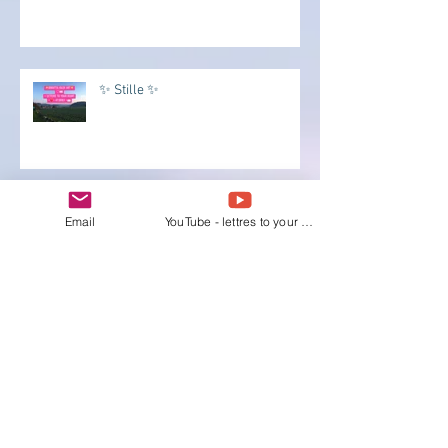
✨ Stille ✨
💛🧡💜🎈Welt aus Smarties✨
Email
YouTube - lettres to your Heart
✨Begeisterung✨