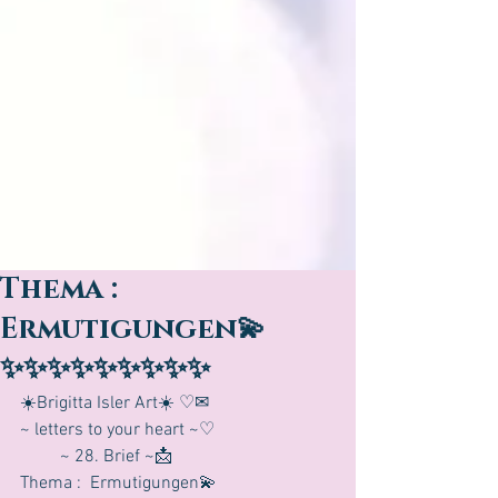
Thema :
Ermutigungen💫
✨✨✨✨✨✨✨✨✨
☀️Brigitta Isler Art☀️ ♡✉ 
~ letters to your heart ~♡ 
         ~ 28. Brief ~📩
Thema :  Ermutigungen💫 