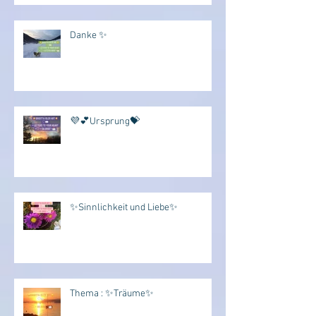
Danke ✨
💜💕Ursprung💝
✨Sinnlichkeit und Liebe✨
Thema : ✨Träume✨