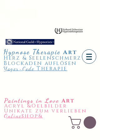
Hypnose
Therapie
A
rt
Herz & Seelenschmerz
Blockaden auflösen
Therapie
Yager-Code
Paintings in Love
Art
Acryl &Oelbilder
Unikate zum verlieben
shop&
Online