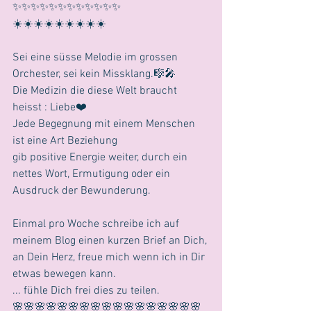
✨✨✨✨✨✨✨✨✨✨✨✨
☀️☀️☀️☀️☀️☀️☀️☀️☀️
Sei eine süsse Melodie im grossen 
Orchester, sei kein Missklang.🎼🎤
Die Medizin die diese Welt braucht 
heisst : Liebe❤️
Jede Begegnung mit einem Menschen
ist eine Art Beziehung
gib positive Energie weiter, durch ein 
nettes Wort, Ermutigung oder ein 
Ausdruck der Bewunderung.
Einmal pro Woche schreibe ich auf 
meinem Blog einen kurzen Brief an Dich,
an Dein Herz, freue mich wenn ich in Dir 
etwas bewegen kann.
... fühle Dich frei dies zu teilen.
🌸🌸🌸🌸🌸🌸🌸🌸🌸🌸🌸🌸🌸🌸🌸🌸🌸