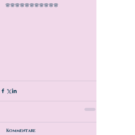
🌸🌸🌸🌸🌸🌸🌸🌸🌸🌸🌸 
Kommentare