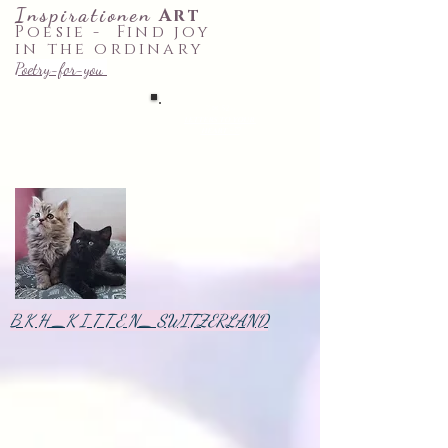
Inspirationen
Art
Poesie -
Find joy
in the ordinary
Poetry-for-you
♡✉ 52 ~
letters
to your
heart
~♡
B K H _K I T T E N_ SWITZERLAND