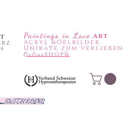
Paintings in Love
Art
rt
Acryl &Oelbilder
erz
Unikate zum verlieben
n
shop&
Online
 N_ SWITZERLAND