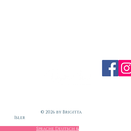
to
sler
 Gare 1
s
 Schweiz
 by Brigitta
K
Isler
Sprache Deutsch &