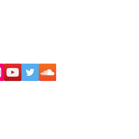
Montag - Freitag: ab 18h
Samstag : ab 10h -12h
Sonntag : geschlossen
ontakt : Natel 076 447 46 01
brigittaisler@gmail.com