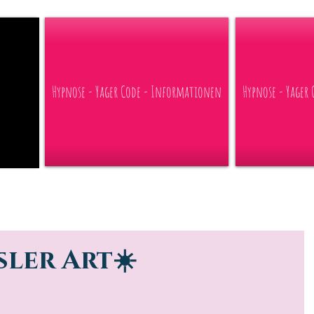
 der CH
Hypnose - Yager Code - Informationen
Hypnose - Yager
sler Art☀️