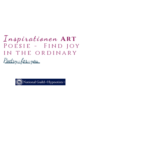
Inspirationen
Art
Poesie -
Find joy
in the ordinary
Poetry-for-you