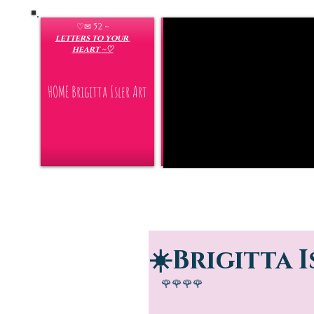
♡✉ 52 ~
letters
to your
heart
~♡
HOME Brigitta Isler Art
aktuelle Filme Youtube Filme von
☀️Brigitta I
🌹🌹🌹🌹