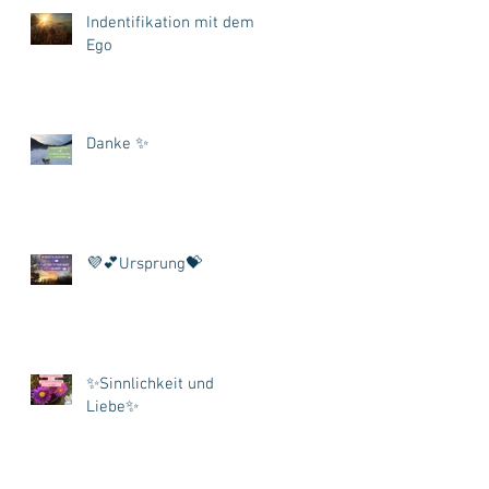
Indentifikation mit dem
Ego
Danke ✨
💜💕Ursprung💝
✨Sinnlichkeit und
Liebe✨