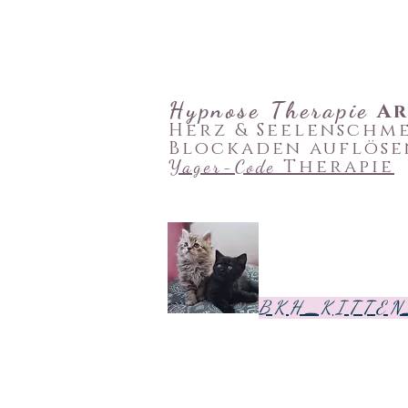
Hypnose
Therapie
A
Herz & Seelenschm
Blockaden auflöse
Therapie
Yager-Code
B K H _K I T T E