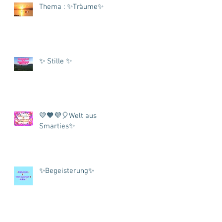
Thema : ✨Träume✨
✨ Stille ✨
💛🧡💜🎈Welt aus
Smarties✨
✨Begeisterung✨