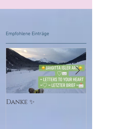
Empfohlene Einträge
Danke ✨
💜💕Ursprun