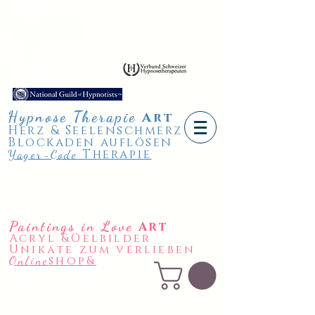
Hypnose
Therapie
A
rt
Herz & Seelenschmerz
Blockaden auflösen
Therapie
Yager-Code
Paintings in Love
Art
Acryl &Oelbilder
Unikate zum verlieben
shop&
Online