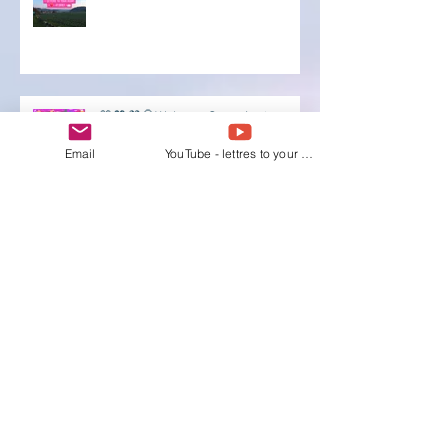
💛🧡💜🎈Welt aus Smarties✨
Email
YouTube - lettres to your Heart
✨Begeisterung✨
Brief an sich selbst✨