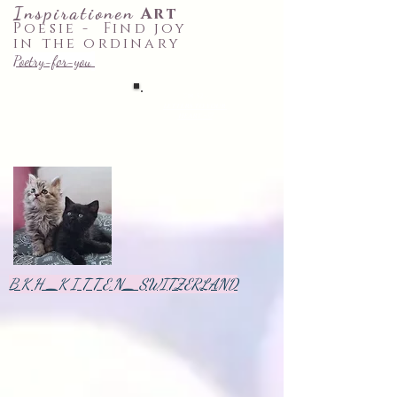
Inspirationen
Art
Poesie -
Find joy
in the ordinary
Poetry-for-you
♡✉ 52 ~
letters
to your
heart
~♡
B K H _K I T T E N_ SWITZERLAND