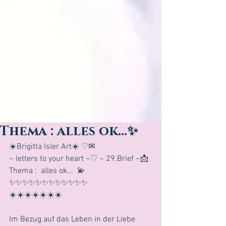
Thema : alles ok...✨
☀️Brigitta Isler Art☀️ ♡✉ 
~ letters to your heart ~♡ ~ 29.Brief ~📩
Thema :  alles ok...  💫 
✨✨✨✨✨✨✨✨✨✨✨✨
☀️☀️☀️☀️☀️☀️☀️
Im Bezug auf das Leben in der Liebe