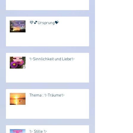
💜💕Ursprung💝
✨Sinnlichkeit und Liebe✨
Thema : ✨Träume✨
✨ Stille ✨