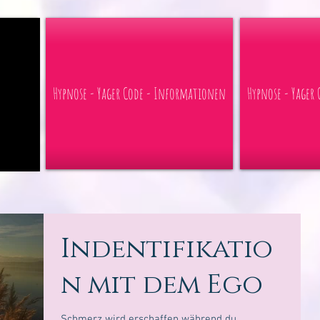
 der CH
Hypnose - Yager Code - Informationen
Hypnose - Yager
Indentifikatio
n mit dem Ego
Schmerz wird erschaffen während du