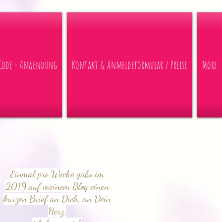
 Code - Anwendung
Kontakt & Anmeldeformular / Preise
More
Einmal pro Woche gabs im
2019 auf meinem Blog einen
kurzen Brief an Dich, an Dein
Herz,