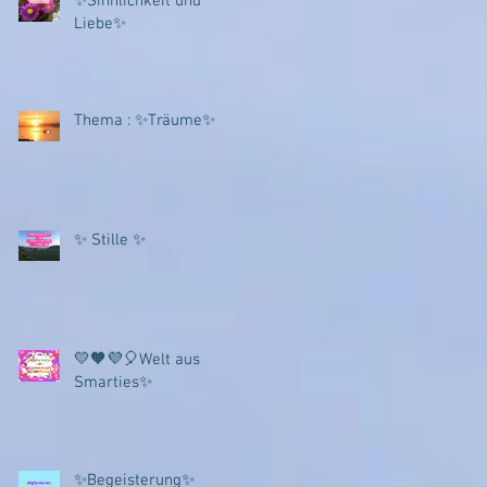
✨Sinnlichkeit und
Liebe✨
Thema : ✨Träume✨
✨ Stille ✨
💛🧡💜🎈Welt aus
Smarties✨
✨Begeisterung✨