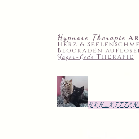
Hypnose
Therapie
A
Herz & Seelenschm
Blockaden auflöse
Therapie
Yager-Code
B K H _K I T T E