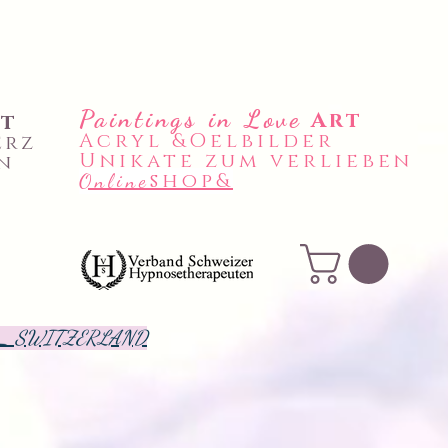
Paintings in Love
Art
rt
Acryl &Oelbilder
erz
Unikate zum verlieben
n
shop&
Online
 N_ SWITZERLAND