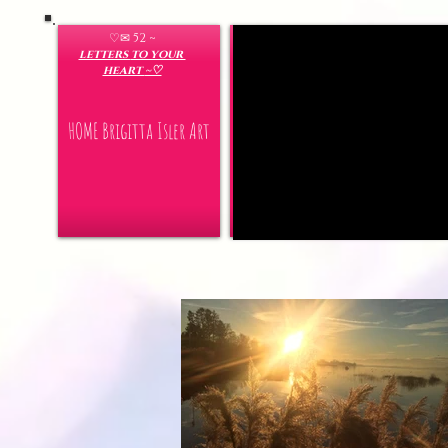
♡✉ 52 ~
letters
to your
heart
~♡
HOME Brigitta Isler Art
aktuelle Filme Youtube Filme von