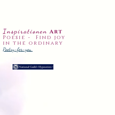
Inspirationen
Art
Poesie -
Find joy
in the ordinary
Poetry-for-you