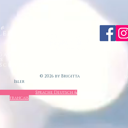
to
sler
 Gare 1
s
 Schweiz
 by Brigitta
K
Isler
Sprache Deutsch &
francais